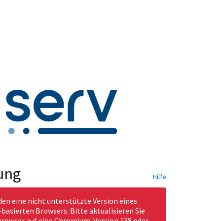
ung
Hilfe
den eine nicht unterstützte Version eines
asierten Browsers. Bitte aktualisieren Sie
rowser auf eine Chromium-Version 138 oder